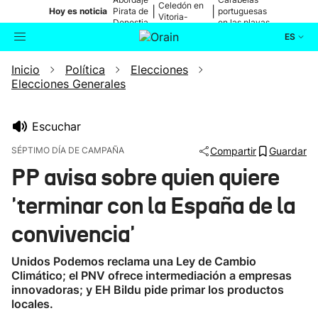
Celedón en
|
|
Hoy es noticia
Pirata de
portuguesas
Vitoria-
Donostia
en las playas
Gasteiz
ES
Inicio
Política
Elecciones
Actualidad
Buscador
Elecciones Generales
Política
Escuchar
Cultura
SÉPTIMO DÍA DE CAMPAÑA
Compartir
Guardar
PP avisa sobre quien quiere
Ikusmiran
'terminar con la España de la
Eguraldia
convivencia'
Unidos Podemos reclama una Ley de Cambio
Climático; el PNV ofrece intermediación a empresas
innovadoras; y EH Bildu pide primar los productos
locales.