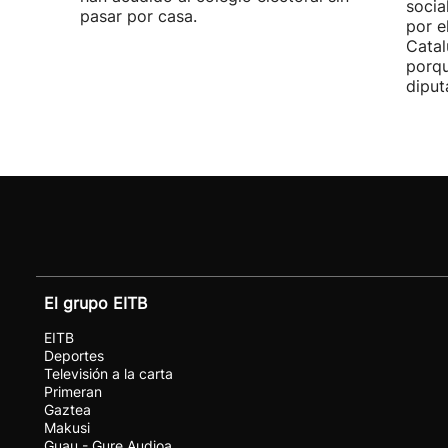
socia
pasar por casa.
por e
Catal
porqu
diput
El grupo EITB
EITB
Deportes
Televisión a la carta
Primeran
Gaztea
Makusi
Guau - Gure Audioa