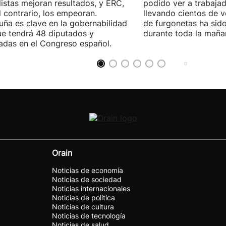
listas mejoran resultados, y ERC,
podido ver a trabaja
l contrario, los empeoran.
llevando cientos de v
uña es clave en la gobernabilidad
de furgonetas ha sid
e tendrá 48 diputados y
durante toda la maña
adas en el Congreso español.
Orain
Noticias de economía
Noticias de sociedad
Noticias internacionales
Noticias de política
Noticias de cultura
Noticias de tecnología
Noticias de salud