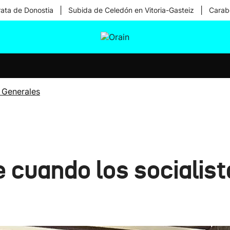
|
|
rata de Donostia
Subida de Celedón en Vitoria-Gasteiz
Carabe
tura
Ikusmiran
Egural
Salud
Tecnología
 Generales
 cuando los socialist