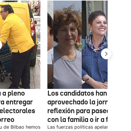
 a pleno
Los candidatos han
ra entregar
aprovechado la jornada de
 electorales
reflexión para pasear, esta
orreo
con la familia o ir a fiestas
xu de Bilbao hemos
Las fuerzas políticas apelaron ayer al