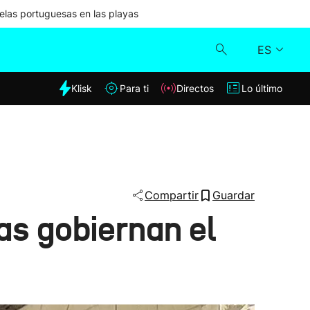
las portuguesas en las playas
ES
dia
Klisk
Para ti
Directos
Lo último
Klisk
Directos
Para ti
Compartir
Guardar
as gobiernan el
Lo último