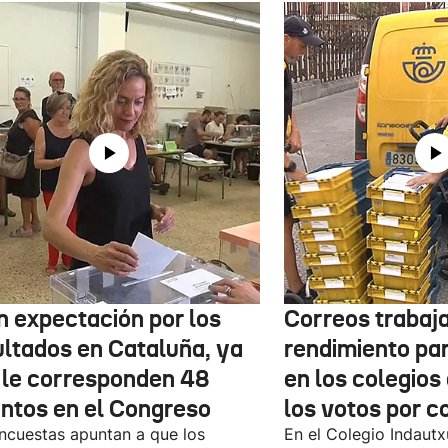
n expectación por los
Correos trabaja
ultados en Cataluña, ya
rendimiento pa
 le corresponden 48
en los colegios
entos en el Congreso
los votos por c
ncuestas apuntan a que los
En el Colegio Indaut