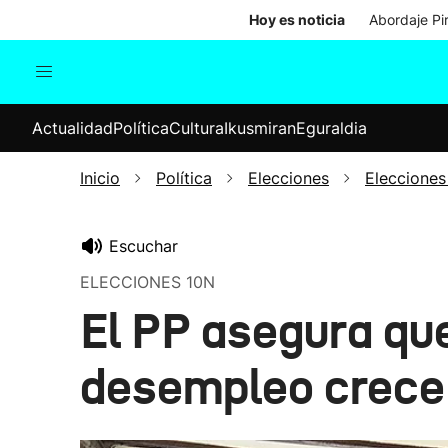
Hoy es noticia
Abordaje Pi
Actualidad
Política
Cul
Actualidad
Política
Cultura
Ikusmiran
Eguraldia
Sociedad
Elecciones
Economía
Inicio
Política
Elecciones
Elecciones
Internacional
Escuchar
ELECCIONES 10N
El PP asegura que
desempleo crece