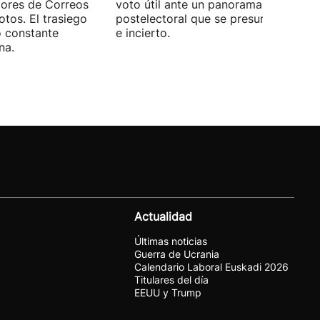
dores de Correos
voto útil ante un panorama
otos. El trasiego
postelectoral que se presume iguala
o constante
e incierto.
na.
Actualidad
Últimas noticias
Guerra de Ucrania
Calendario Laboral Euskadi 2026
Titulares del día
EEUU y Trump