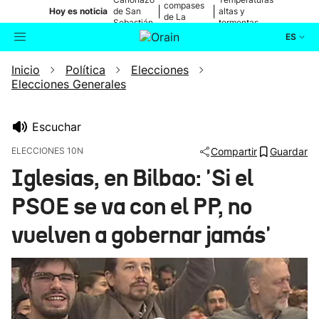
compases
|
|
Hoy es noticia
de San
altas y
de La
Sebastián
tormentas
Blanca
ES
Inicio
Política
Elecciones
Actualidad
Buscador
Elecciones Generales
Política
Escuchar
Cultura
ELECCIONES 10N
Compartir
Guardar
Iglesias, en Bilbao: 'Si el
Ikusmiran
PSOE se va con el PP, no
Eguraldia
vuelven a gobernar jamás'