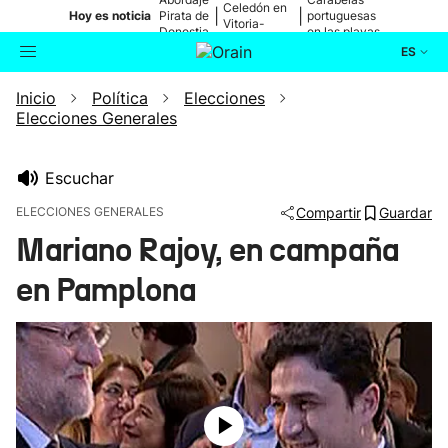
Celedón en
|
|
Hoy es noticia
Pirata de
portuguesas
Vitoria-
Donostia
en las playas
Gasteiz
ES
Inicio
Política
Elecciones
Actualidad
Buscador
Elecciones Generales
Política
Escuchar
Cultura
ELECCIONES GENERALES
Compartir
Guardar
Mariano Rajoy, en campaña
Ikusmiran
en Pamplona
Eguraldia