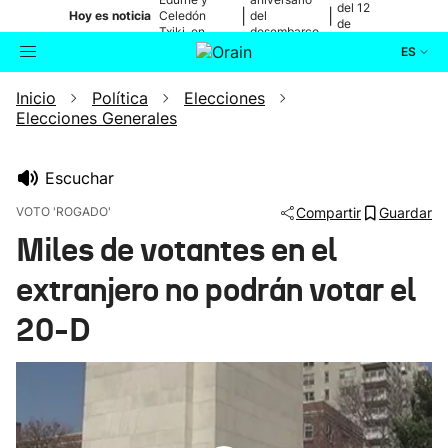
del 12
|
|
Hoy es noticia
Celedón
del
de
Txiki, en
desembarco
agosto
directo
de Elkano
ES
Inicio
Política
Elecciones
Actualidad
Buscador
Elecciones Generales
Política
Escuchar
Cultura
VOTO 'ROGADO'
Compartir
Guardar
Miles de votantes en el
Ikusmiran
extranjero no podrán votar el
Eguraldia
20-D