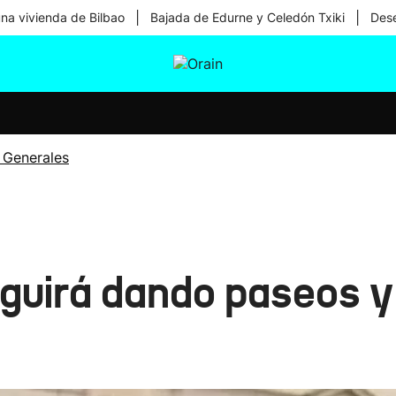
|
|
una vivienda de Bilbao
Bajada de Edurne y Celedón Txiki
Dese
tura
Ikusmiran
Egural
Salud
Tecnología
 Generales
eguirá dando paseos 