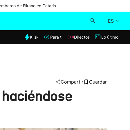
mbarco de Elkano en Getaria
ES
dia
Klisk
Para ti
Directos
Lo último
Klisk
Directos
Para ti
Compartir
Guardar
y haciéndose
Lo último