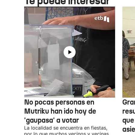
Te puede interesar
No pocas personas en
Gra
Mutriku han ido hoy de
res
'gaupasa' a votar
que
La localidad se encuentra en fiestas,
asi
por lo que muchos vecinos y vecinas