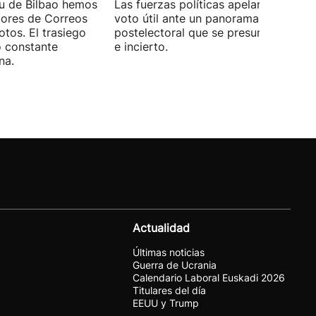
xu de Bilbao hemos
Las fuerzas políticas apelaron ayer al
dores de Correos
voto útil ante un panorama
otos. El trasiego
postelectoral que se presume iguala
o constante
e incierto.
na.
Actualidad
Últimas noticias
Guerra de Ucrania
Calendario Laboral Euskadi 2026
Titulares del día
EEUU y Trump