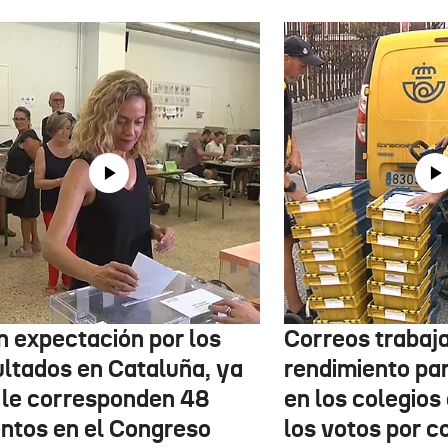
n expectación por los
Correos trabaja
ultados en Cataluña, ya
rendimiento pa
 le corresponden 48
en los colegios
entos en el Congreso
los votos por c