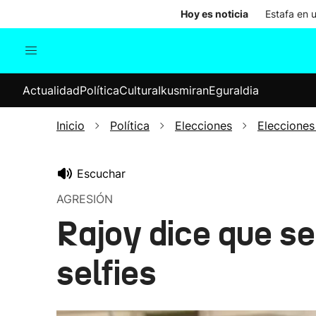
Hoy es noticia
Estafa en 
Actualidad
Política
Cul
Actualidad
Política
Cultura
Ikusmiran
Eguraldia
Sociedad
Elecciones
Economía
Inicio
Política
Elecciones
Elecciones
Internacional
Escuchar
AGRESIÓN
Rajoy dice que s
selfies