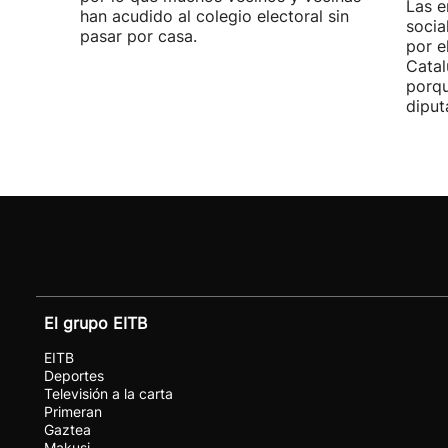
Las e
han acudido al colegio electoral sin
socia
pasar por casa.
por e
Catal
porqu
diput
El grupo EITB
EITB
Deportes
Televisión a la carta
Primeran
Gaztea
Makusi