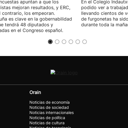
ncuestas apuntan a que los
En el Colegio Indaut
listas mejoran resultados, y ERC,
podido ver a trabaja
l contrario, los empeoran.
llevando cientos de v
uña es clave en la gobernabilidad
de furgonetas ha sid
e tendrá 48 diputados y
durante toda la maña
adas en el Congreso español.
Orain
Noticias de economía
Noticias de sociedad
Noticias internacionales
Noticias de política
Noticias de cultura
Noticias de tecnología