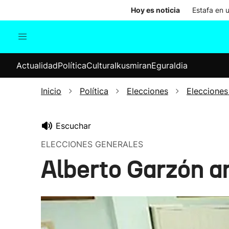
Hoy es noticia
Estafa en 
Actualidad
Política
Cul
Actualidad
Política
Cultura
Ikusmiran
Eguraldia
Sociedad
Elecciones
Economía
Inicio
Política
Elecciones
Elecciones
Internacional
Escuchar
ELECCIONES GENERALES
Alberto Garzón a