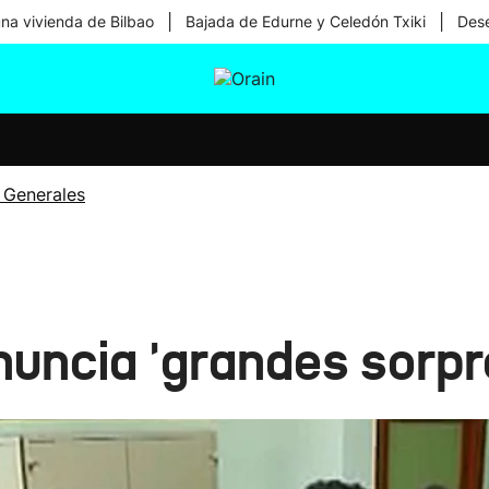
|
|
una vivienda de Bilbao
Bajada de Edurne y Celedón Txiki
Dese
tura
Ikusmiran
Egural
Salud
Tecnología
 Generales
nuncia 'grandes sorpr