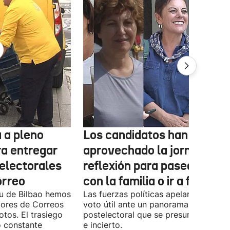
 a pleno
Los candidatos han
ra entregar
aprovechado la jornada de
 electorales
reflexión para pasear, esta
orreo
con la familia o ir a fiestas
xu de Bilbao hemos
Las fuerzas políticas apelaron ayer al
dores de Correos
voto útil ante un panorama
otos. El trasiego
postelectoral que se presume iguala
o constante
e incierto.