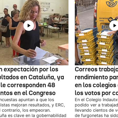
n expectación por los
Correos trabaja
ultados en Cataluña, ya
rendimiento pa
 le corresponden 48
en los colegios
entos en el Congreso
los votos por c
ncuestas apuntan a que los
En el Colegio Indaut
listas mejoran resultados, y ERC,
podido ver a trabaja
l contrario, los empeoran.
llevando cientos de v
uña es clave en la gobernabilidad
de furgonetas ha sid