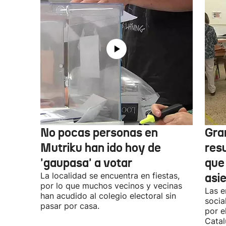
No pocas personas en
Gra
Mutriku han ido hoy de
res
'gaupasa' a votar
que
La localidad se encuentra en fiestas,
asi
por lo que muchos vecinos y vecinas
Las e
han acudido al colegio electoral sin
socia
pasar por casa.
por e
Catal