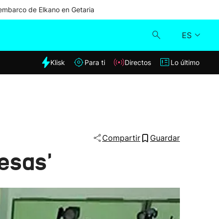
mbarco de Elkano en Getaria
ES
dia
Klisk
Para ti
Directos
Lo último
Klisk
Directos
Para ti
Compartir
Guardar
esas'
Lo último