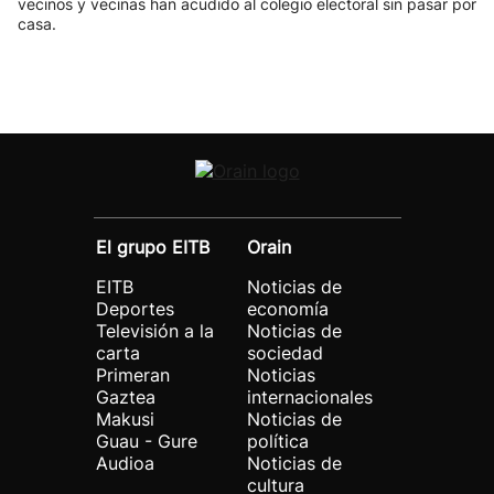
vecinos y vecinas han acudido al colegio electoral sin pasar por
casa.
El grupo EITB
Orain
EITB
Noticias de
Deportes
economía
Televisión a la
Noticias de
carta
sociedad
Primeran
Noticias
Gaztea
internacionales
Makusi
Noticias de
Guau - Gure
política
Audioa
Noticias de
cultura