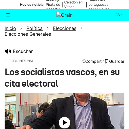
Celedón en
|
|
Hoy es noticia
Pirata de
portuguesas
Vitoria-
Donostia
en las playas
Gasteiz
ES
Inicio
Política
Elecciones
Actualidad
Buscador
Elecciones Generales
Política
Escuchar
Cultura
ELECCIONES 28A
Compartir
Guardar
Los socialistas vascos, en su
Ikusmiran
cita electoral
Eguraldia