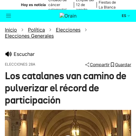
Fiestas de
|
|
Hoy es noticia
cáncer
12 de
La Blanca
colorrectal
agosto
ES
Inicio
Política
Elecciones
Actualidad
Buscador
Elecciones Generales
Política
Escuchar
Cultura
ELECCIONES 28A
Compartir
Guardar
Los catalanes van camino de
Ikusmiran
pulverizar el récord de
Eguraldia
participación