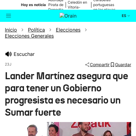
Celedón en
|
|
Hoy es noticia
Pirata de
portuguesas
Vitoria-
Donostia
en las playas
Gasteiz
ES
Inicio
Política
Elecciones
Actualidad
Buscador
Elecciones Generales
Política
Escuchar
Cultura
23J
Compartir
Guardar
Lander Martínez asegura que
Ikusmiran
para tener un Gobierno
Eguraldia
progresista es necesario un
Sumar fuerte