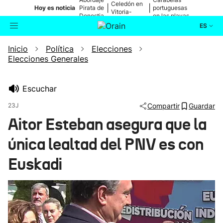
Celedón en
|
|
Hoy es noticia
Pirata de
portuguesas
Vitoria-
Donostia
en las playas
Gasteiz
ES
Inicio
Política
Elecciones
Actualidad
Buscador
Elecciones Generales
Política
Escuchar
Cultura
23J
Compartir
Guardar
Aitor Esteban asegura que la
Ikusmiran
única lealtad del PNV es con
Eguraldia
Euskadi