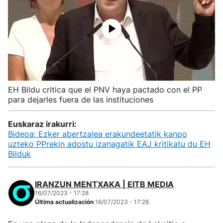
EH Bildu critica que el PNV haya pactado con el PP
para dejarles fuera de las instituciones
Euskaraz irakurri:
Bideoa: Ezker abertzalea erakundeetatik kanpo
uzteko PPrekin adostu izanagatik EAJ kritikatu du EH
Bilduk
IRANZUN MENTXAKA | EITB MEDIA
16/07/2023 - 17:28
Última actualización
16/07/2023 - 17:28