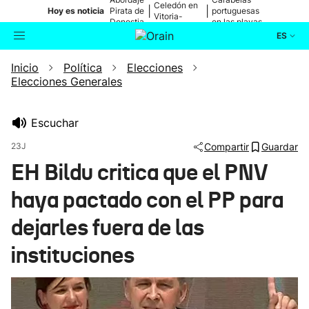
Celedón en
|
|
Hoy es noticia
Pirata de
portuguesas
Vitoria-
Donostia
en las playas
Gasteiz
ES
Inicio
Política
Elecciones
Actualidad
Buscador
Elecciones Generales
Política
Escuchar
Cultura
23J
Compartir
Guardar
EH Bildu critica que el PNV
Ikusmiran
haya pactado con el PP para
Eguraldia
dejarles fuera de las
instituciones