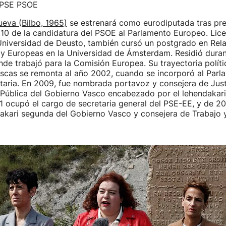
 PSE PSOE
eva (Bilbo, 1965)
se estrenará como eurodiputada tras pre
10 de la candidatura del PSOE al Parlamento Europeo. Lic
Universidad de Deusto, también cursó un postgrado en Rel
 y Europeas en la Universidad de Ámsterdam. Residió duran
nde trabajó para la Comisión Europea. Su trayectoria políti
vascas se remonta al año 2002, cuando se incorporó al Par
aria. En 2009, fue nombrada portavoz y consejera de Just
Pública del Gobierno Vasco encabezado por el lehendakari
 ocupó el cargo de secretaria general del PSE-EE, y de 2
dakari segunda del Gobierno Vasco y consejera de Trabajo 