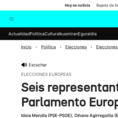
Hoy es noticia
Bajada de Ed
Actualidad
Política
Cul
Actualidad
Política
Cultura
Ikusmiran
Eguraldia
Sociedad
Elecciones
Economía
Inicio
Política
Elecciones
Elecciones
Internacional
Escuchar
ELECCIONES EUROPEAS
Seis representant
Parlamento Euro
Idoia Mendia (PSE-PSOE), Oihane Agirregoitia (