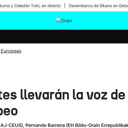
|
urne y Celedón Txiki, en directo
Desembarco de Elkano en Geta
tura
Ikusmiran
Egural
Salud
Tecnología
 Europeas
es llevarán la voz de 
peo
EAJ-CEUS), Pernando Barrena (EH Bildu-Orain Errepublikak