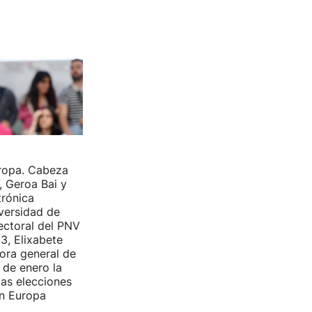
ropa. Cabeza
, Geroa Bai y
trónica
iversidad de
lectoral del PNV
3, Elixabete
ora general de
 de enero la
las elecciones
en Europa