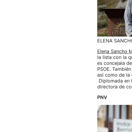
ELENA SANCH
Elena Sancho M
la lista con la
es concejala d
PSOE. También f
así como de la 
Diplomada en I
directora de c
PNV