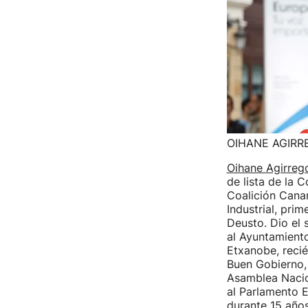
OIHANE AGIRR
Oihane Agirrego
de lista de la 
Coalición Canar
Industrial, pri
Deusto. Dio el s
al Ayuntamiento
Etxanobe, recié
Buen Gobierno, 
Asamblea Naciona
al Parlamento E
durante 15 años