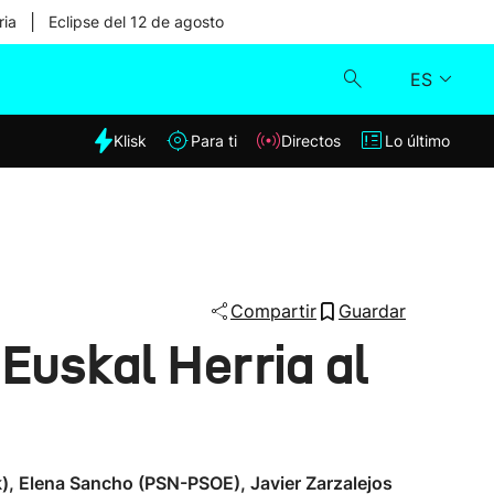
|
ria
Eclipse del 12 de agosto
ES
dia
Klisk
Para ti
Directos
Lo último
Klisk
Directos
Para ti
Compartir
Guardar
Euskal Herria al
Lo último
), Elena Sancho (PSN-PSOE), Javier Zarzalejos