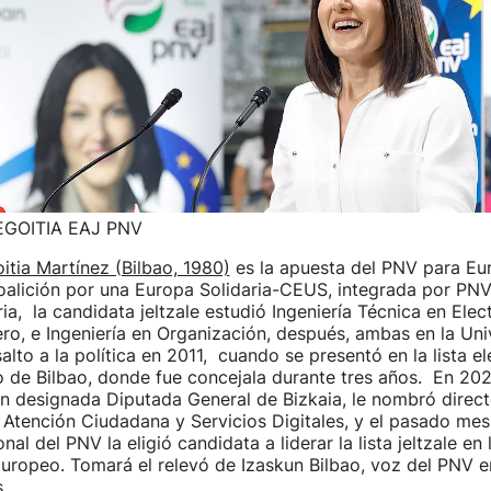
EGOITIA EAJ PNV
itia Martínez (Bilbao, 1980)
es la apuesta del PNV para Eu
Coalición por una Europa Solidaria-CEUS, integrada por PNV
ia, la candidata jeltzale estudió Ingeniería Técnica en Elec
mero, e Ingeniería en Organización, después, ambas en la Un
alto a la política en 2011, cuando se presentó en la lista e
 de Bilbao, donde fue concejala durante tres años. En 202
n designada Diputada General de Bizkaia, le nombró direct
Atención Ciudadana y Servicios Digitales, y el pasado mes
l del PNV la eligió candidata a liderar la lista jeltzale en 
uropeo. Tomará el relevó de Izaskun Bilbao, voz del PNV 
.