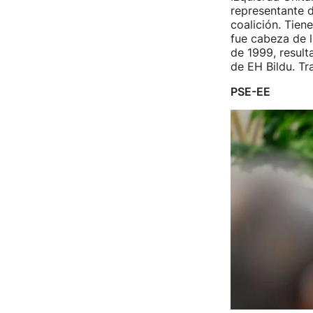
representante d
coalición. Tien
fue cabeza de l
de 1999, result
de EH Bildu. Tr
PSE-EE