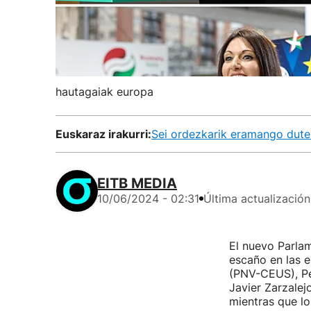
hautagaiak europa
Euskaraz irakurri:
Sei ordezkarik eramango dute
EITB MEDIA
10/06/2024 - 02:31
Última actualización
El nuevo Parla
escaño en las e
(PNV-CEUS), Pe
Javier Zarzalejo
mientras que lo