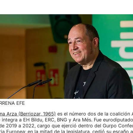
RRENA EFE
a Arza (Berriozar, 1965)
es el número dos de la coalición
 integra a EH Bildu, ERC, BNG y Ara Més. Fue eurodiputado
sde 2019 a 2022, cargo que ejerció dentro del Gurpo Confed
ia Europea; en la mitad de la legislatura, cedió su escaño a