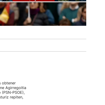
s obtener
ne Agirregoitia
o (PSN-PSOE),
turiz repiten,