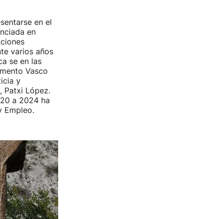
sentarse en el
enciada en
aciones
te varios años
ca se en las
lamento Vasco
icia y
, Patxi López.
020 a 2024 ha
y Empleo.