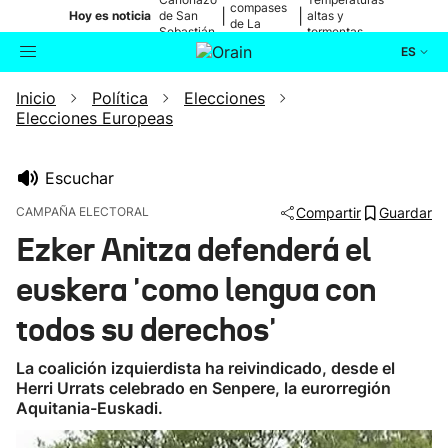
compases
|
|
Hoy es noticia
de San
altas y
de La
Sebastián
tormentas
Blanca
ES
Inicio
Política
Elecciones
Actualidad
Buscador
Elecciones Europeas
Política
Escuchar
Cultura
CAMPAÑA ELECTORAL
Compartir
Guardar
Ezker Anitza defenderá el
Ikusmiran
euskera 'como lengua con
Eguraldia
todos su derechos'
La coalición izquierdista ha reivindicado, desde el
Herri Urrats celebrado en Senpere, la eurorregión
Aquitania-Euskadi.