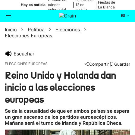
Fiestas de
|
|
Hoy es noticia
cáncer
12 de
La Blanca
colorrectal
agosto
ES
Inicio
Política
Elecciones
Actualidad
Buscador
Elecciones Europeas
Política
Escuchar
Cultura
ELECCIONES EUROPEAS
Compartir
Guardar
Reino Unido y Holanda dan
Ikusmiran
inicio a las elecciones
Eguraldia
europeas
Se da la casualidad de que en ambos países se espera
un gran ascenso de los partidos euroescépticos.
Mañana será el turno de Irlanda y República Checa.