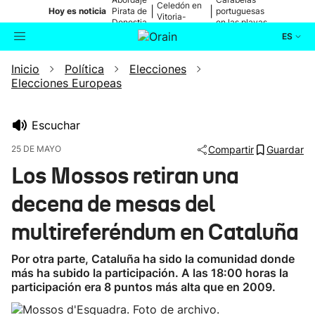
Celedón en
|
|
Hoy es noticia
Pirata de
portuguesas
Vitoria-
Donostia
en las playas
Gasteiz
ES
Inicio
Política
Elecciones
Actualidad
Buscador
Elecciones Europeas
Política
Escuchar
Cultura
25 DE MAYO
Compartir
Guardar
Los Mossos retiran una
Ikusmiran
decena de mesas del
Eguraldia
multireferéndum en Cataluña
Por otra parte, Cataluña ha sido la comunidad donde
más ha subido la participación. A las 18:00 horas la
participación era 8 puntos más alta que en 2009.