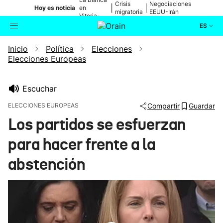
Crisis
Negociaciones
|
|
Hoy es noticia
en
migratoria
EEUU-Irán
Vitoria-
Gasteiz
ES
Inicio
Política
Elecciones
Actualidad
Buscador
Elecciones Europeas
Política
Escuchar
Cultura
ELECCIONES EUROPEAS
Compartir
Guardar
Los partidos se esfuerzan
Ikusmiran
para hacer frente a la
Eguraldia
abstención