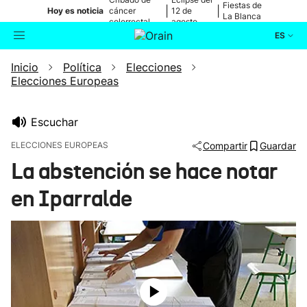
Fiestas de
|
|
Hoy es noticia
cáncer
12 de
La Blanca
colorrectal
agosto
ES
Inicio
Política
Elecciones
Actualidad
Buscador
Elecciones Europeas
Política
Escuchar
Cultura
ELECCIONES EUROPEAS
Compartir
Guardar
La abstención se hace notar
Ikusmiran
en Iparralde
Eguraldia