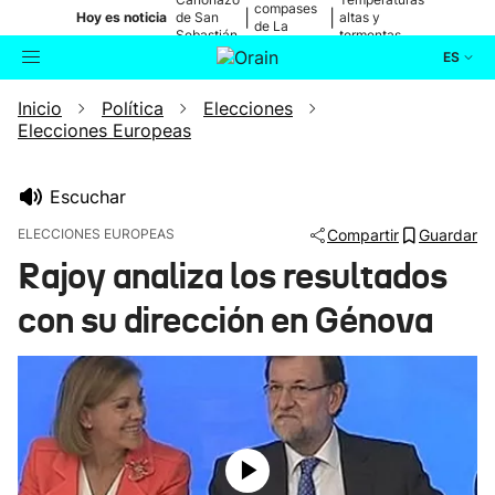
compases
|
|
Hoy es noticia
de San
altas y
de La
Sebastián
tormentas
Blanca
ES
Inicio
Política
Elecciones
Actualidad
Buscador
Elecciones Europeas
Política
Escuchar
Cultura
ELECCIONES EUROPEAS
Compartir
Guardar
Rajoy analiza los resultados
Ikusmiran
con su dirección en Génova
Eguraldia