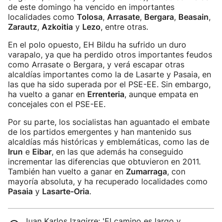
de este domingo ha vencido en importantes
localidades como
Tolosa
,
Arrasate
,
Bergara
,
Beasain
,
Zarautz
,
Azkoitia
y
Lezo
, entre otras.
En el polo opuesto, EH Bildu ha sufrido un duro
varapalo, ya que ha perdido otros importantes feudos
como Arrasate o Bergara, y verá escapar otras
alcaldías importantes como la de Lasarte y Pasaia, en
las que ha sido superada por el PSE-EE. Sin embargo,
ha vuelto a ganar en
Errenteria
, aunque empata en
concejales con el PSE-EE.
Por su parte, los socialistas han aguantado el embate
de los partidos emergentes y han mantenido sus
alcaldías más históricas y emblemáticas, como las de
Irun
e
Eibar
, en las que además ha conseguido
incrementar las diferencias que obtuvieron en 2011.
También han vuelto a ganar en
Zumarraga
, con
mayoría absoluta, y ha recuperado localidades como
Pasaia
y
Lasarte-Oria
.
Juan Karlos Izagirre: 'El camino es largo y