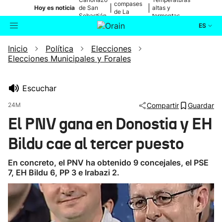
compases
|
|
Hoy es noticia
de San
altas y
de La
Sebastián
tormentas
Blanca
ES
Inicio
Política
Elecciones
Actualidad
Buscador
Elecciones Municipales y Forales
Política
Escuchar
Cultura
24M
Compartir
Guardar
El PNV gana en Donostia y EH
Ikusmiran
Bildu cae al tercer puesto
Eguraldia
En concreto, el PNV ha obtenido 9 concejales, el PSE
7, EH Bildu 6, PP 3 e Irabazi 2.