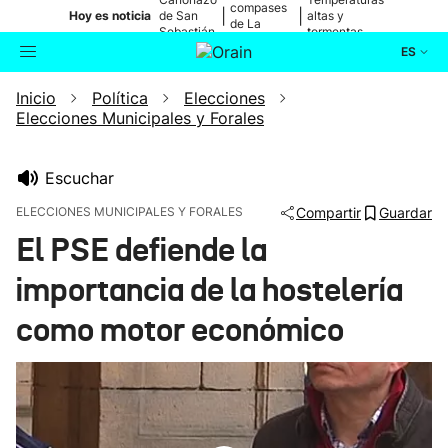
compases
|
|
Hoy es noticia
de San
altas y
de La
Sebastián
tormentas
Blanca
ES
Inicio
Política
Elecciones
Actualidad
Buscador
Elecciones Municipales y Forales
Política
Escuchar
Cultura
ELECCIONES MUNICIPALES Y FORALES
Compartir
Guardar
El PSE defiende la
Ikusmiran
importancia de la hostelería
Eguraldia
como motor económico