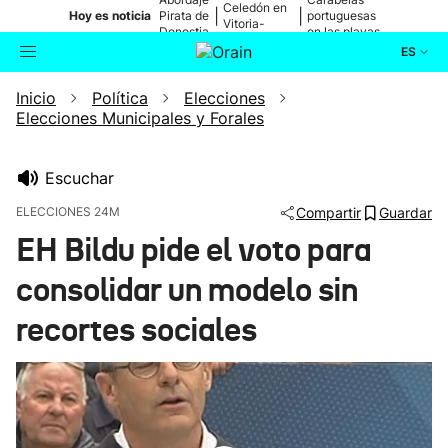
Celedón en
|
|
Hoy es noticia
Pirata de
portuguesas
Vitoria-
Donostia
en las playas
Gasteiz
ES
Inicio
Política
Elecciones
Actualidad
Buscador
Elecciones Municipales y Forales
Política
Escuchar
Cultura
ELECCIONES 24M
Compartir
Guardar
EH Bildu pide el voto para
Ikusmiran
consolidar un modelo sin
Eguraldia
recortes sociales