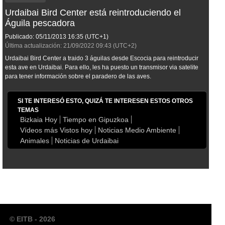
Urdaibai Bird Center está reintroduciendo el
Águila pescadora
Publicado:
05/11/2013
16:35
(UTC+1)
Última actualización:
21/09/2022
09:43
(UTC+2)
Urdaibai Bird Center a traido 3 águilas desde Escocia para reintroducir
esta ave en Urdaibai. Para ello, les ha puesto un transmisor via satelite
para tener información sobre el paradero de las aves.
SI TE INTERESÓ ESTO, QUIZÁ TE INTERESEN ESTOS OTROS
TEMAS
Bizkaia Hoy
Tiempo en Gipuzkoa
Vídeos más Vistos hoy
Noticias Medio Ambiente
Animales
Noticias de Urdaibai
© EITB - 2026