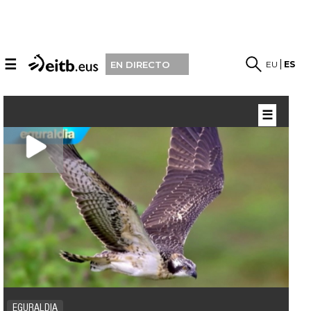
☰
EU
ES
EN DIRECTO
☰
EGURALDIA