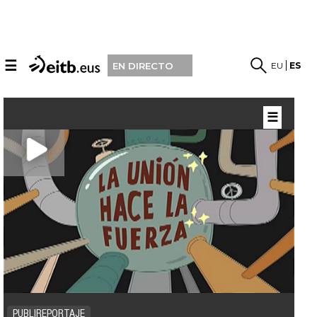
☰
EU
ES
EN DIRECTO
☰
PUBLIREPORTAJE