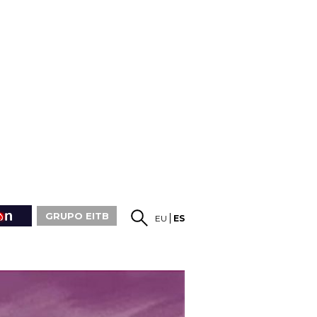
GRUPO EITB
EU
ES