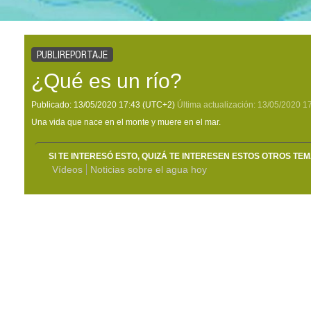
PUBLIREPORTAJE
¿Qué es un río?
Publicado:
13/05/2020
17:43
(UTC+2)
Última actualización:
13/05/2020
1
Una vida que nace en el monte y muere en el mar.
SI TE INTERESÓ ESTO, QUIZÁ TE INTERESEN ESTOS OTROS TE
Vídeos
Noticias sobre el agua hoy