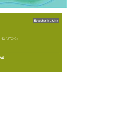
Escuchar la página
7:43
(UTC+2)
MAS