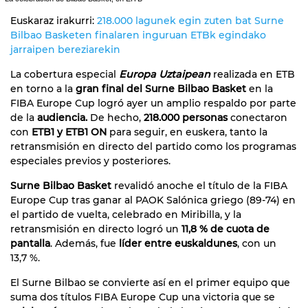
Euskaraz irakurri:
218.000 lagunek egin zuten bat Surne
Bilbao Basketen finalaren inguruan ETBk egindako
jarraipen bereziarekin
La cobertura especial
Europa Uztaipean
realizada en ETB
en torno a la
gran final del Surne Bilbao Basket
en la
FIBA Europe Cup logró ayer un amplio respaldo por parte
de la
audiencia.
De hecho,
218.000 personas
conectaron
con
ETB1 y ETB1 ON
para seguir, en euskera, tanto la
retransmisión en directo del partido como los programas
especiales previos y posteriores.
Surne Bilbao Basket
revalidó anoche el título de la FIBA
Europe Cup tras ganar al PAOK Salónica griego (89-74) en
el partido de vuelta, celebrado en Miribilla, y la
retransmisión en directo logró un
11,8 % de cuota de
pantalla
. Además, fue
líder entre euskaldunes
, con un
13,7 %.
El Surne Bilbao se convierte así en el primer equipo que
suma dos títulos FIBA Europe Cup una victoria que se