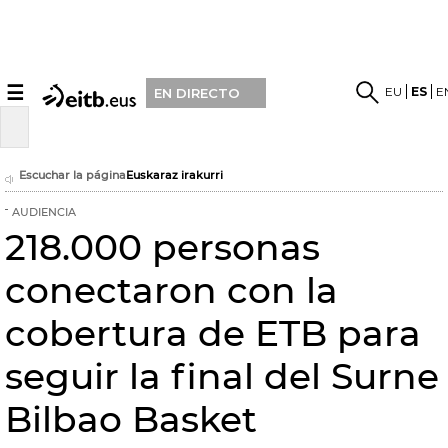
☰
EU
ES
E
EN DIRECTO
Escuchar la página
Euskaraz irakurri
AUDIENCIA
218.000 personas
conectaron con la
cobertura de ETB para
seguir la final del Surne
Bilbao Basket