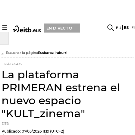
☰
EU
ES
E
EN DIRECTO
Escuchar la página
Euskaraz irakurri
DIÁLOGOS
La plataforma
PRIMERAN estrena el
nuevo espacio
"KULT_zinema"
EITB
Publicado:
07/05/2026
11:19
(UTC+2)