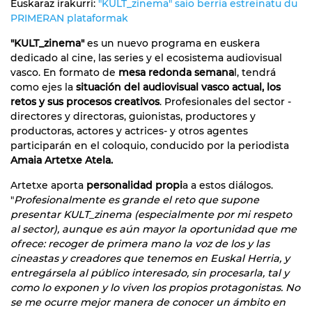
Euskaraz irakurri:
"KULT_zinema" saio berria estreinatu du
PRIMERAN plataformak
"KULT_zinema"
es un nuevo programa en euskera
dedicado al cine, las series y el ecosistema audiovisual
vasco. En formato de
mesa redonda semana
l, tendrá
como ejes la
situación del audiovisual vasco actual, los
retos y sus procesos creativos
. Profesionales del sector -
directores y directoras, guionistas, productores y
productoras, actores y actrices- y otros agentes
participarán en el coloquio, conducido por la periodista
Amaia Artetxe Atela.
Artetxe aporta
personalidad propi
a a estos diálogos.
"
Profesionalmente es grande el reto que supone
presentar KULT_zinema (especialmente por mi respeto
al sector), aunque es aún mayor la oportunidad que me
ofrece: recoger de primera mano la voz de los y las
cineastas y creadores que tenemos en Euskal Herria, y
entregársela al público interesado, sin procesarla, tal y
como lo exponen y lo viven los propios protagonistas. No
se me ocurre mejor manera de conocer un ámbito en