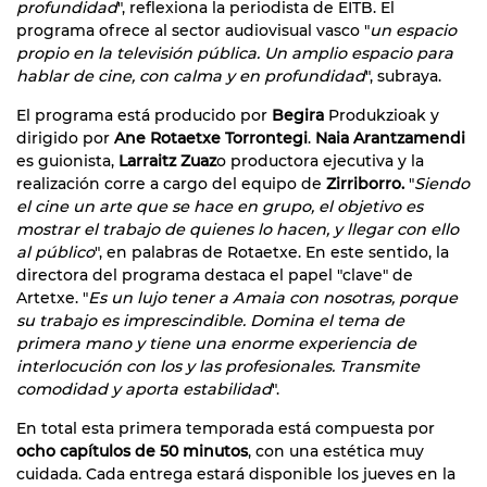
profundidad
", reflexiona la periodista de EITB. El
programa ofrece al sector audiovisual vasco "
un espacio
propio en la televisión pública. Un amplio espacio para
hablar de cine, con calma y en profundidad
", subraya.
El programa está producido por
Begira
Produkzioak y
dirigido por
Ane Rotaetxe Torrontegi
.
Naia Arantzamendi
es guionista,
Larraitz Zuaz
o productora ejecutiva y la
realización corre a cargo del equipo de
Zirriborro.
"
Siendo
el cine un arte que se hace en grupo, el objetivo es
mostrar el trabajo de quienes lo hacen, y llegar con ello
al público
", en palabras de Rotaetxe. En este sentido, la
directora del programa destaca el papel "clave" de
Artetxe. "
Es un lujo tener a Amaia con nosotras, porque
su trabajo es imprescindible. Domina el tema de
primera mano y tiene una enorme experiencia de
interlocución con los y las profesionales. Transmite
comodidad y aporta estabilidad
".
En total esta primera temporada está compuesta por
ocho capítulos de 50 minutos
, con una estética muy
cuidada. Cada entrega estará disponible los jueves en la