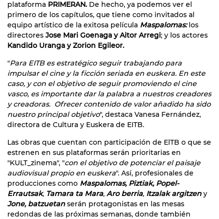
plataforma
PRIMERAN.
De hecho, ya podemos ver el
primero de los capítulos, que tiene como invitados al
equipo artístico de la exitosa película
Maspalomas:
los
directores
Jose Mari Goenaga y Aitor Arregi
; y los actores
Kandido Uranga y Zorion Egileor.
"
Para EITB es estratégico seguir trabajando para
impulsar el cine y la ficción seriada en euskera. En este
caso, y con el objetivo de seguir promoviendo el cine
vasco, es importante dar la palabra a nuestros creadores
y creadoras. Ofrecer contenido de valor añadido ha sido
nuestro principal objetivo
", destaca Vanesa Fernández,
directora de Cultura y Euskera de EITB.
Las obras que cuentan con participación de ElTB o que se
estrenen en sus plataformas serán prioritarias en
"KULT_zinema", "
con el objetivo de potenciar el paisaje
audiovisual propio en euskera
". Así, profesionales de
producciones como
Maspalomas,
Piztiak,
Popel-
Errautsak
,
Tamara ta Mara
,
Aro berria
,
Itzalak argitzen
y
Jone, batzuetan
serán protagonistas en las mesas
redondas de las próximas semanas, donde también