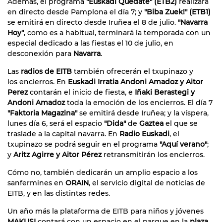
Además, el programa
"Euskadi Quédate" (ETB2)
realizará
en directo desde Pamplona el día 7; y
"Biba Zuek!" (ETB1)
se emitirá en directo desde Iruñea el 8 de julio.
"Navarra
Hoy"
, como es a habitual, terminará la temporada con un
especial dedicado a las fiestas el 10 de julio, en
desconexión para
Navarra
.
Las
radios de EITB
también ofrecerán el txupinazo y
los encierros. En
Euskadi Irratia Andoni Amadoz y Aitor
Perez
contarán el inicio de fiesta, e
Iñaki Berastegi y
Andoni Amadoz
toda la emoción de los encierros. El día 7
"Faktoria Magazina"
se emitirá desde Iruñea; y la víspera,
lunes día 6, será el espacio
"Dida"
de
Gaztea
el que se
traslade a la capital navarra. En
Radio Euskadi
, el
txupinazo se podrá seguir en el programa
"Aquí verano"
;
y
Aritz Agirre y Aitor Pérez
retransmitirán los encierros.
Cómo no, también dedicarán un amplio espacio a los
sanfermines en
ORAIN
, el servicio digital de noticias de
EITB, y en las distintas redes.
Un año más la plataforma de EITB para niños y jóvenes
MAKUSI
contará con un espacio en el parque en la
plaza