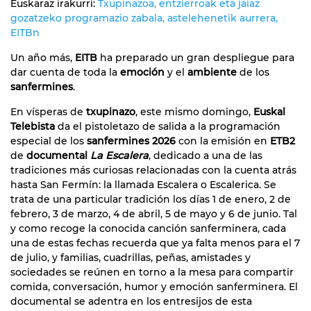
Euskaraz irakurri:
Txupinazoa, entzierroak eta jaiaz
gozatzeko programazio zabala, astelehenetik aurrera,
EITBn
Un año más,
EITB
ha preparado un gran despliegue para
dar cuenta de toda la
emoción
y el
ambiente
de los
sanfermines
.
En vísperas de
txupinazo
, este mismo domingo,
Euskal
Telebista
da el pistoletazo de salida a la programación
especial de los
sanfermines 2026
con la emisión en
ETB2
de
documental
La Escalera
, dedicado a una de las
tradiciones más curiosas relacionadas con la cuenta atrás
hasta San Fermín: la llamada Escalera o Escalerica. Se
trata de una particular tradición los días 1 de enero, 2 de
febrero, 3 de marzo, 4 de abril, 5 de mayo y 6 de junio. Tal
y como recoge la conocida canción sanferminera, cada
una de estas fechas recuerda que ya falta menos para el 7
de julio, y familias, cuadrillas, peñas, amistades y
sociedades se reúnen en torno a la mesa para compartir
comida, conversación, humor y emoción sanferminera. El
documental se adentra en los entresijos de esta