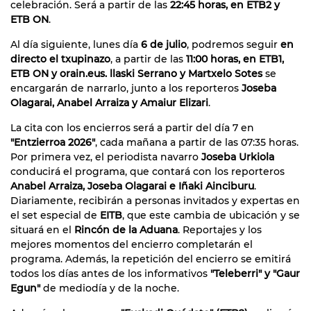
celebración. Será a partir de las
22:45 horas, en ETB2 y
ETB ON
.
Al día siguiente, lunes día
6 de julio
, podremos seguir
en
directo el txupinazo
, a partir de las
11:00 horas, en ETB1,
ETB ON y orain.eus.
llaski Serrano y Martxelo Sotes
se
encargarán de narrarlo, junto a los reporteros
Joseba
Olagarai, Anabel Arraiza y Amaiur Elizari
.
La cita con los encierros será a partir del día 7 en
"Entzierroa 2026"
, cada mañana a partir de las 07:35 horas.
Por primera vez, el periodista navarro
Joseba Urkiola
conducirá el programa, que contará con los reporteros
Anabel Arraiza, Joseba Olagarai e Iñaki Ainciburu
.
Diariamente, recibirán a personas invitados y expertas en
el set especial de
EITB
, que este cambia de ubicación y se
situará en el
Rincón de la Aduana
. Reportajes y los
mejores momentos del encierro completarán el
programa. Además, la repetición del encierro se emitirá
todos los días antes de los informativos
"Teleberri" y "Gaur
Egun"
de mediodía y de la noche.