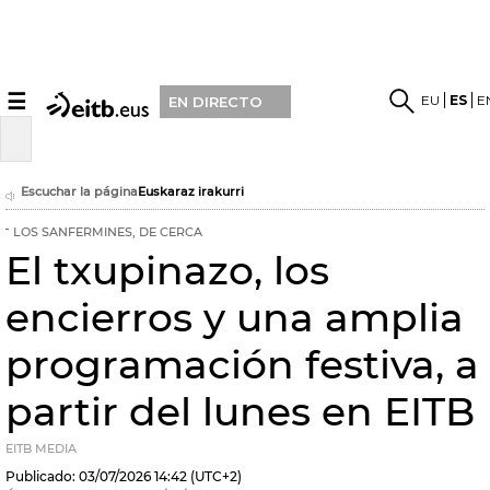
☰
EU
ES
E
EN DIRECTO
Escuchar la página
Euskaraz irakurri
LOS SANFERMINES, DE CERCA
El txupinazo, los
encierros y una amplia
programación festiva, a
partir del lunes en EITB
EITB MEDIA
Publicado:
03/07/2026
14:42
(UTC+2)