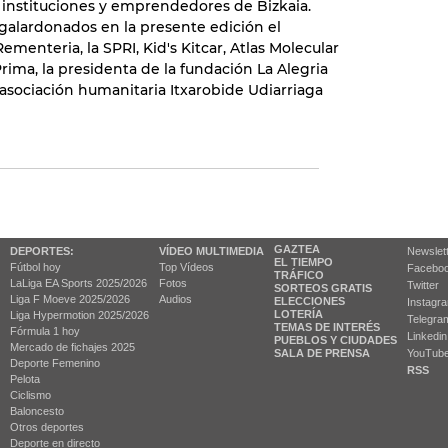
, instituciones y emprendedores de Bizkaia.
o galardonados en la presente edición el
menteria, la SPRI, Kid's Kitcar, Atlas Molecular
rima, la presidenta de la fundación La Alegria
 asociación humanitaria Itxarobide Udiarriaga
GAZTEA
DEPORTES:
VÍDEO MULTIMEDIA
Newslet
EL TIEMPO
Fútbol hoy
Top Vídeos
Facebo
TRÁFICO
LaLiga EA Sports 2025/2026
Fotos
Twitter
SORTEOS GRATIS
Liga F Moeve 2025/2026
Audios
ELECCIONES
Instagr
LOTERÍA
Liga Hypermotion 2025/2026
Telegra
TEMAS DE INTERÉS
Fórmula 1 hoy
Linkedin
PUEBLOS Y CIUDADES
Mercado de fichajes 2025
SALA DE PRENSA
YouTub
Deporte Femenino
RSS
Pelota
Ciclismo
Baloncesto
Otros deportes
Deporte en directo