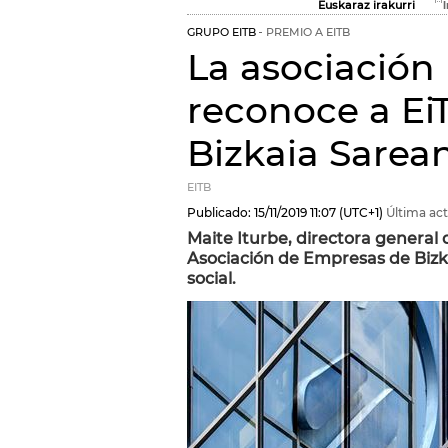
Euskaraz irakurri
GRUPO EITB
PREMIO A EITB
La asociación
reconoce a Ei
Bizkaia Sarea
EITB
Publicado:
15/11/2019
11:07
(UTC+1)
Última act
Maite Iturbe, directora general 
Asociación de Empresas de Bizka
social.