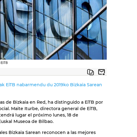
: EiTB
eak EiTB nabarmendu du 2019ko Bizkaia Sarean
as de Bizkaia en Red, ha distinguido a EiTB por
ocial. Maite Iturbe, directora general de EiTB,
tendrá lugar el próximo lunes, 18 de
 Euskal Museoa de Bilbao.
ales Bizkaia Sarean reconocen a las mejores