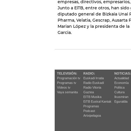
empresas, directivos, empresarios
Junto a EiTB, entre otros, han sid
diputado general de Bizkaia Unai Re
Pharma, Velatia, Gescrap, Ausarta P
Marian López y la presidenta de la
Garcia.
TELEVISIÓN:
RADIO:
NOTICIAS:
Programación tv
Euskadi Irratia
Actualidad
Programas tv
Radio Euskadi
Economía
Vídeos tv
Radio Vitoria
Política
Vaya semanita
Gaztea
Cultura
EITB Musika
Ikusmiran
EiTB Euskal Kantak
Eguraldia
Programas
Podcast
Artxipelagoa