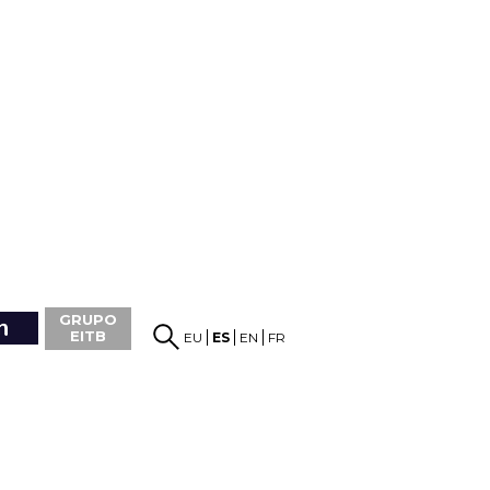
GRUPO
EITB
EU
ES
EN
FR