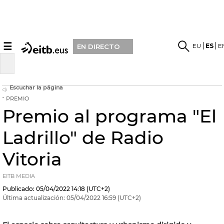
☰
EU
ES
E
EN DIRECTO
Escuchar la página
PREMIO
Premio al programa "El
Ladrillo" de Radio
Vitoria
EITB MEDIA
Publicado:
05/04/2022
14:18
(UTC+2)
Última actualización:
05/04/2022
16:59
(UTC+2)