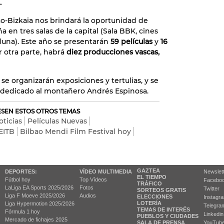
.
-Bizkaia nos brindará la oportunidad de
 en tres salas de la capital (Sala BBK, cines
duna). Este año se presentarán
59 películas
y
16
r otra parte, habrá
diez producciones vascas,
 se organizarán exposiciones y tertulias, y se
 dedicado al montañero Andrés Espinosa.
RESEN ESTOS OTROS TEMAS
oticias
Películas Nuevas
EITB
Bilbao Mendi Film Festival hoy
GAZTEA
DEPORTES:
VÍDEO MULTIMEDIA
Newslet
EL TIEMPO
Fútbol hoy
Top Vídeos
Facebo
TRÁFICO
LaLiga EA Sports 2025/2026
Fotos
Twitter
SORTEOS GRATIS
Liga F Moeve 2025/2026
Audios
ELECCIONES
Instagr
LOTERÍA
Liga Hypermotion 2025/2026
Telegra
TEMAS DE INTERÉS
Fórmula 1 hoy
Linkedin
PUEBLOS Y CIUDADES
Mercado de fichajes 2025
SALA DE PRENSA
YouTub