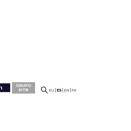
GRUPO
EITB
EU
ES
EN
FR