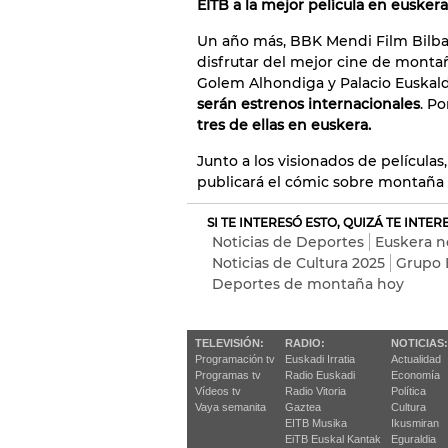
EITB a la mejor película en euskera
Un año más, BBK Mendi Film Bilbao
disfrutar del mejor cine de montaña
Golem Alhondiga y Palacio Euskal
serán estrenos internacionales
. Po
tres de ellas en euskera.
Junto a los visionados de películas,
publicará el cómic sobre montaña
SI TE INTERESÓ ESTO, QUIZÁ TE INTE
Noticias de Deportes
Euskera n
Noticias de Cultura 2025
Grupo 
Deportes de montaña hoy
TELEVISIÓN:
RADIO:
NOTICIAS:
Programación tv
Euskadi Irratia
Actualidad
Programas tv
Radio Euskadi
Economía
Vídeos tv
Radio Vitoria
Política
Vaya semanita
Gaztea
Cultura
EITB Musika
Ikusmiran
EiTB Euskal Kantak
Eguraldia