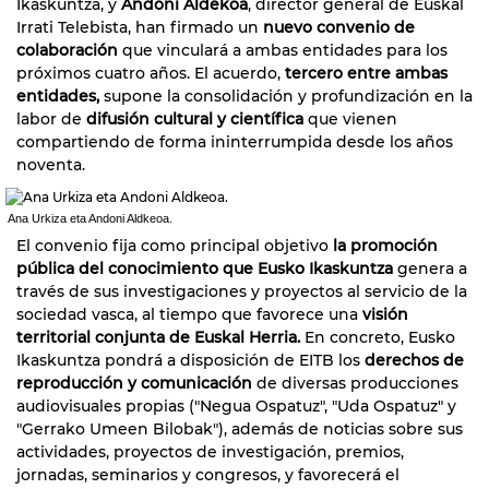
Ikaskuntza, y
Andoni Aldekoa
, director general de Euskal
Irrati Telebista, han firmado un
nuevo convenio de
colaboración
que vinculará a ambas entidades para los
próximos cuatro años. El acuerdo,
tercero entre ambas
entidades,
supone la consolidación y profundización en la
labor de
difusión cultural y científica
que vienen
compartiendo de forma ininterrumpida desde los años
noventa.
Ana Urkiza eta Andoni Aldkeoa.
El convenio fija como principal objetivo
la promoción
pública del conocimiento que Eusko Ikaskuntza
genera a
través de sus investigaciones y proyectos al servicio de la
sociedad vasca, al tiempo que favorece una
visión
territorial conjunta de Euskal Herria.
En concreto, Eusko
Ikaskuntza pondrá a disposición de EITB los
derechos de
reproducción y comunicación
de diversas producciones
audiovisuales propias ("Negua Ospatuz", "Uda Ospatuz" y
"Gerrako Umeen Bilobak"), además de noticias sobre sus
actividades, proyectos de investigación, premios,
jornadas, seminarios y congresos, y favorecerá el