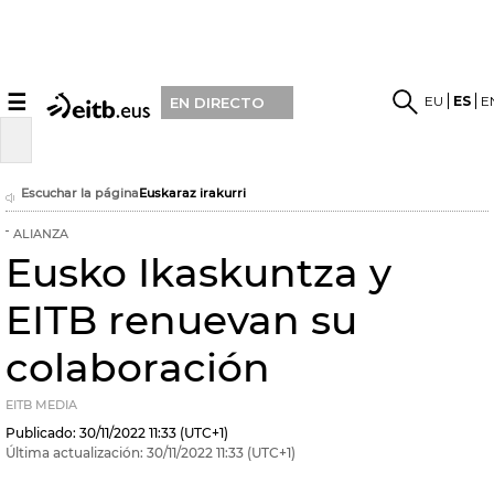
☰
EU
ES
E
EN DIRECTO
Escuchar la página
Euskaraz irakurri
ALIANZA
Eusko Ikaskuntza y
EITB renuevan su
colaboración
EITB MEDIA
Publicado:
30/11/2022
11:33
(UTC+1)
Última actualización:
30/11/2022
11:33
(UTC+1)