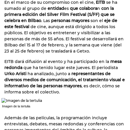
En el marco de su compromiso con el cine,
EITB
se ha
sumado al grupo de
entidad
es
que colabora
n
con la
primera edición del Silver Film Festival (S/FF) que se
celebra en Bilbao
. Las
personas mayores
son el
eje de
este festival
de cine, aunque está dirigido a todos los
públicos. El objetivo es entretener y visibilizar a las
personas de más de 55 años. El festival se desarrollará en
Bilbao del 15 al 17 de febrero, y la semana que viene (del
23 al 25 de febrero) se trasladará a Getxo.
EITB dará difusión al evento y ha participado en la
mesa
redonda
que ha tenido lugar este jueves. El periodista
Urko Aristi
ha analizado, junto a
representantes de
diversos medios de comunicación, el tratamiento visual e
informativo de las personas mayores
, es decir, cómo se
informa sobre el colectivo.
Imagen de la tertulia
Además de las películas, la programación incluye
entrevistas, debates, mesas redondas y conferencias con
personas importantes del ámbito de la cultura, la