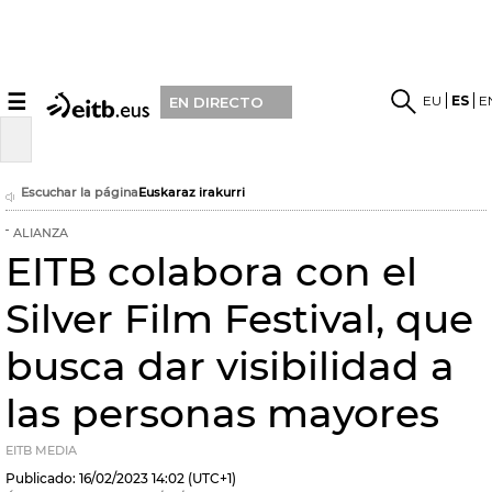
☰
EU
ES
E
EN DIRECTO
Escuchar la página
Euskaraz irakurri
ALIANZA
EITB colabora con el
Silver Film Festival, que
busca dar visibilidad a
las personas mayores
EITB MEDIA
Publicado:
16/02/2023
14:02
(UTC+1)