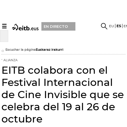
☰
EU
ES
E
EN DIRECTO
Escuchar la página
Euskaraz irakurri
ALIANZA
EITB colabora con el
Festival Internacional
de Cine Invisible que se
celebra del 19 al 26 de
octubre