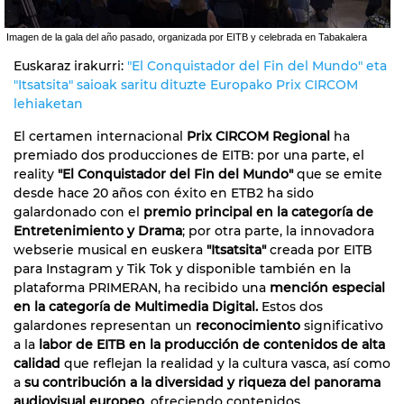
Imagen de la gala del año pasado, organizada por EITB y celebrada en Tabakalera
Euskaraz irakurri:
"El Conquistador del Fin del Mundo" eta
"Itsatsita" saioak saritu dituzte Europako Prix CIRCOM
lehiaketan
El certamen internacional
Prix CIRCOM Regional
ha
premiado dos producciones de EITB: por una parte, el
reality
"El Conquistador del Fin del Mundo"
que se emite
desde hace 20 años con éxito en ETB2 ha sido
galardonado con el
premio principal en la categoría de
Entretenimiento y Drama
; por otra parte, la innovadora
webserie musical en euskera
"Itsatsita"
creada por EITB
para Instagram y Tik Tok y disponible también en la
plataforma PRIMERAN, ha recibido una
mención especial
en la categoría de Multimedia Digital.
Estos dos
galardones representan un
reconocimiento
significativo
a la
labor de EITB en la producción de contenidos de alta
calidad
que reflejan la realidad y la cultura vasca, así como
a
su contribución a la diversidad y riqueza del panorama
audiovisual europeo
, ofreciendo contenidos