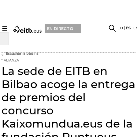
☰
EU
ES
E
EN DIRECTO
Escuchar la página
ALIANZA
La sede de EITB en
Bilbao acoge la entrega
de premios del
concurso
Kaixomundua.eus de la
fundación Puntueus