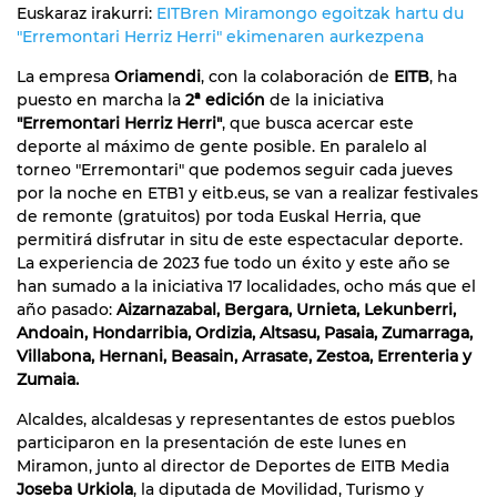
Euskaraz irakurri:
EITBren Miramongo egoitzak hartu du
"Erremontari Herriz Herri" ekimenaren aurkezpena
La empresa
Oriamendi
, con la colaboración de
EITB
, ha
puesto en marcha la
2ª edición
de la iniciativa
"Erremontari Herriz Herri"
, que busca acercar este
deporte al máximo de gente posible. En paralelo al
torneo "Erremontari" que podemos seguir cada jueves
por la noche en ETB1 y eitb.eus, se van a realizar festivales
de remonte (gratuitos) por toda Euskal Herria, que
permitirá disfrutar in situ de este espectacular deporte.
La experiencia de 2023 fue todo un éxito y este año se
han sumado a la iniciativa 17 localidades, ocho más que el
año pasado:
Aizarnazabal, Bergara, Urnieta, Lekunberri,
Andoain, Hondarribia, Ordizia, Altsasu, Pasaia, Zumarraga,
Villabona, Hernani, Beasain, Arrasate, Zestoa, Errenteria y
Zumaia.
Alcaldes, alcaldesas y representantes de estos pueblos
participaron en la presentación de este lunes en
Miramon, junto al director de Deportes de EITB Media
Joseba Urkiola
, la diputada de Movilidad, Turismo y