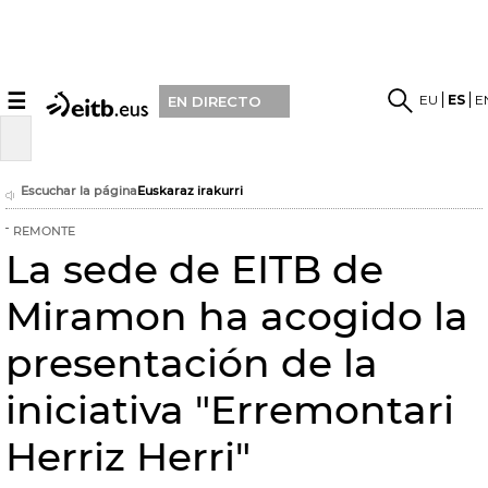
☰
EU
ES
E
EN DIRECTO
Escuchar la página
Euskaraz irakurri
REMONTE
La sede de EITB de
Miramon ha acogido la
presentación de la
iniciativa "Erremontari
Herriz Herri"