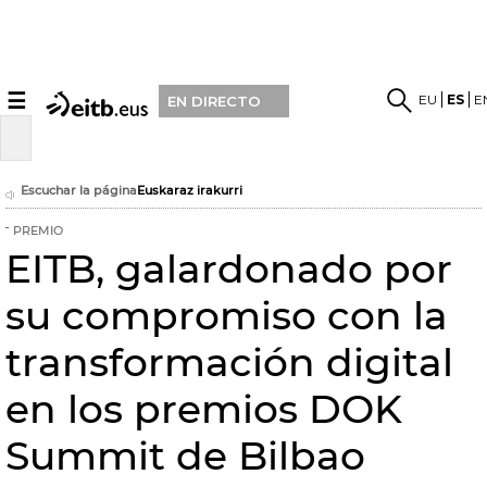
☰
EU
ES
E
EN DIRECTO
Escuchar la página
Euskaraz irakurri
PREMIO
EITB, galardonado por
su compromiso con la
transformación digital
en los premios DOK
Summit de Bilbao