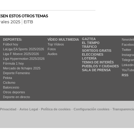
RESEN ESTOS OTROS TEMAS
rales 2025
EITB
GAZTEA
DEPORTES:
VÍDEO MULTIMEDIA
Newslet
EL TIEMPO
Fútbol hoy
Top Vídeos
Facebo
TRÁFICO
LaLiga EA Sports 2025/2026
Fotos
Twitter
SORTEOS GRATIS
Liga F Moeve 2025/2026
Audios
ELECCIONES
Instagr
LOTERÍA
Liga Hypermotion 2025/2026
Telegra
TEMAS DE INTERÉS
Fórmula 1 hoy
Linkedin
PUEBLOS Y CIUDADES
Mercado de fichajes 2025
SALA DE PRENSA
YouTub
Deporte Femenino
RSS
Pelota
Ciclismo
Baloncesto
Otros deportes
Deporte en directo
 Privacidad
-
Aviso Legal
-
Política de cookies
-
Configuración cookies
-
Transparenci