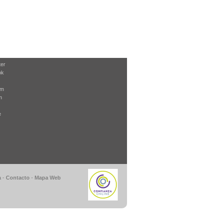
ter
ok
am
m
e
a
-
Contacto
-
Mapa Web