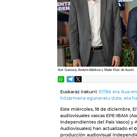
Iker Ganuza, Andoni Aldekoa y Maite Ruiz de Austri.
Euskaraz irakurri:
EITBk eta ikus-e
hitzarmena eguneratu dute, eta 
Este miércoles, 18 de diciembre, E
audiovisuales vascas EPE-IBAIA (A
Independientes del País Vasco) y 
Audiovisuales) han actualizado el
c
producción audiovisual independie