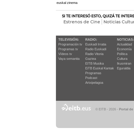
euskal zinema
SI TE INTERESÓ ESTO, QUIZÁ TE INTE
Estrenos de Cine
Noticias Cultu
TELEVISIÓN:
RADIO:
NOTICIAS:
Programación tv
Euskadi Irratia
Actualidad
Programas tv
Radio Euskadi
Economía
Vídeos tv
Radio Vitoria
Política
Vaya semanita
Gaztea
Cultura
EITB Musika
Ikusmiran
EiTB Euskal Kantak
Eguraldia
Programas
Podcast
Artxipelagoa
© EITB - 2026
-
Portal de