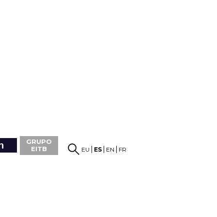
GRUPO
EITB
EU
ES
EN
FR