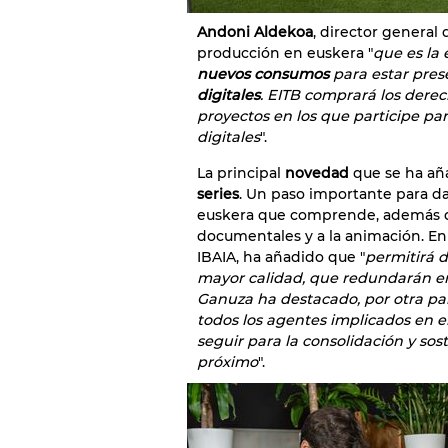
Andoni Aldekoa
, director general
producción en euskera "
que es la 
nuevos consumos
para estar pres
digitales
. EITB comprará los derec
proyectos en los que participe pa
digitales
".
La principal
novedad
que se ha aña
series
. Un paso importante para da
euskera que comprende, además de 
documentales y a la animación. En
IBAIA, ha añadido que "
permitirá d
mayor calidad, que redundarán en
Ganuza ha destacado, por otra pa
todos los agentes implicados en el
seguir para la consolidación y sos
próximo
".