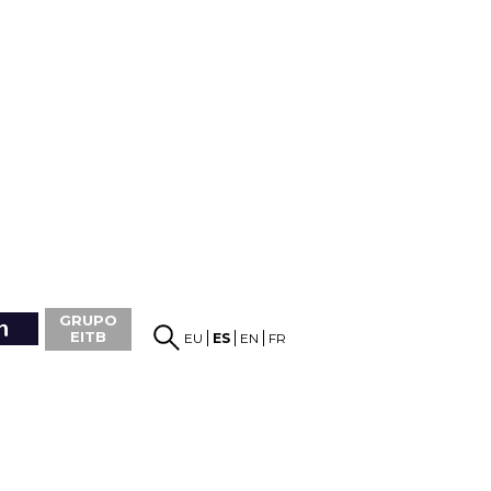
GRUPO
EITB
EU
ES
EN
FR