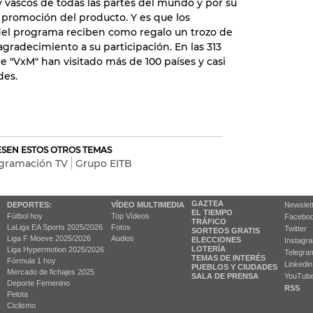
 y vascos de todas las partes del mundo y por su
a promoción del producto. Y es que los
del programa reciben como regalo un trozo de
agradecimiento a su participación. En las 313
e "VxM" han visitado más de 100 países y casi
des.
RESEN ESTOS OTROS TEMAS
gramación TV
Grupo EITB
GAZTEA
DEPORTES:
VÍDEO MULTIMEDIA
Newslet
EL TIEMPO
Fútbol hoy
Top Vídeos
Facebo
TRÁFICO
LaLiga EA Sports 2025/2026
Fotos
Twitter
SORTEOS GRATIS
Liga F Moeve 2025/2026
Audios
ELECCIONES
Instagr
LOTERÍA
Liga Hypermotion 2025/2026
Telegra
TEMAS DE INTERÉS
Fórmula 1 hoy
Linkedin
PUEBLOS Y CIUDADES
Mercado de fichajes 2025
SALA DE PRENSA
YouTub
Deporte Femenino
RSS
Pelota
Ciclismo