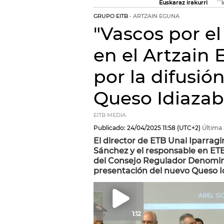
Euskaraz irakurri
GRUPO EITB
ARTZAIN EGUNA
"Vascos por e
en el Artzain
por la difusió
Queso Idiazab
EITB MEDIA
Publicado:
24/04/2025
11:58
(UTC+2)
Última 
El director de ETB Unai Iparragi
Sánchez y el responsable en ET
del Consejo Regulador Denomina
presentación del nuevo Queso I
1:12