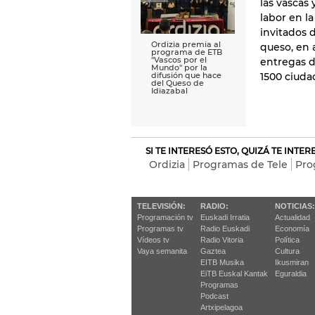
las vascas
labor en l
invitados 
Ordizia premia al
queso, en 
programa de ETB
''Vascos por el
entregas d
Mundo'' por la
1500 ciuda
difusión que hace
del Queso de
Idiazabal
SI TE INTERESÓ ESTO, QUIZÁ TE INTE
Ordizia
Programas de Tele
Pro
TELEVISIÓN:
RADIO:
NOTICIAS:
Programación tv
Euskadi Irratia
Actualidad
Programas tv
Radio Euskadi
Economía
Vídeos tv
Radio Vitoria
Política
Vaya semanita
Gaztea
Cultura
EITB Musika
Ikusmiran
EiTB Euskal Kantak
Eguraldia
Programas
Podcast
Artxipelagoa