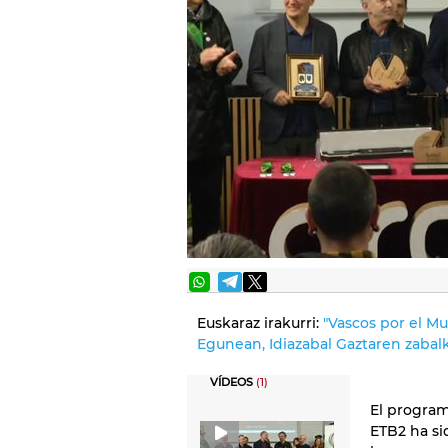
Euskaraz irakurri:
"Vascos por el Mu
Egunean, Idiazabal Gaztaren zaba
VÍDEOS
(1)
El program
ETB2 ha si