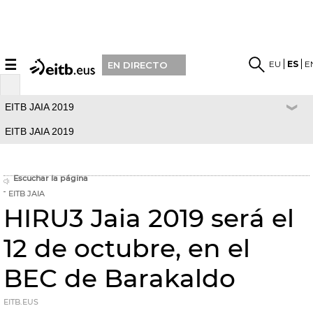
☰
EU
ES
E
EN DIRECTO
EITB JAIA 2019
EITB JAIA 2019
Escuchar la página
EITB JAIA
HIRU3 Jaia 2019 será el
12 de octubre, en el
BEC de Barakaldo
EITB.EUS