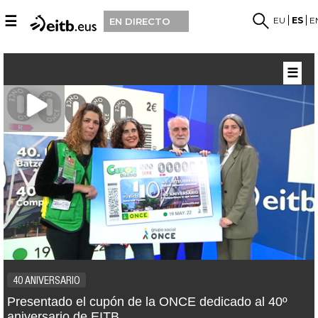
☰
EU
ES
E
EN DIRECTO
☰
40 ANIVERSARIO
Presentado el cupón de la ONCE dedicado al 40º
aniversario de EITB