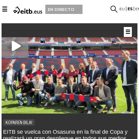
☰
EU
ES
E
EN DIRECTO
☰
KOPAREN BILA!
EITB se vuelca con Osasuna en la final de Copa y
realizará un gran despliegue en todos sus medios