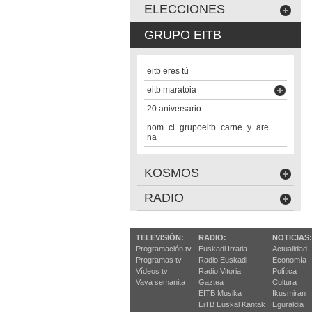
ELECCIONES
GRUPO EITB
eitb eres tú
eitb maratoia
20 aniversario
nom_cl_grupoeitb_carne_y_are
na
KOSMOS
RADIO
TELEVISIÓN:
RADIO:
NOTICIAS:
Programación tv
Euskadi Irratia
Actualidad
Programas tv
Radio Euskadi
Economía
Vídeos tv
Radio Vitoria
Política
Vaya semanita
Gaztea
Cultura
EITB Musika
Ikusmiran
EiTB Euskal Kantak
Eguraldia