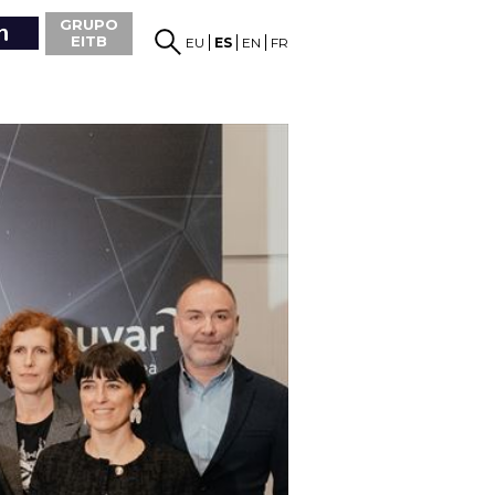
GRUPO
EITB
EU
ES
EN
FR