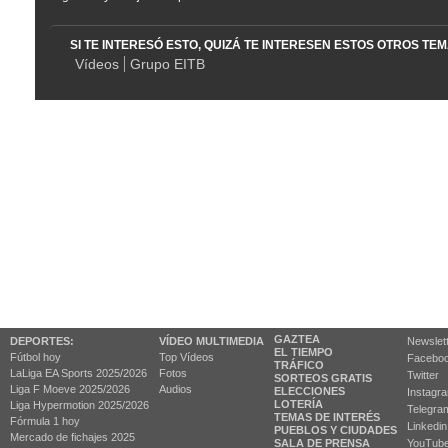
SI TE INTERESÓ ESTO, QUIZÁ TE INTERESEN ESTOS OTROS TE
Vídeos
Grupo EITB
GAZTEA
DEPORTES:
VÍDEO MULTIMEDIA
Newslet
EL TIEMPO
Fútbol hoy
Top Vídeos
Facebo
TRÁFICO
LaLiga EA Sports 2025/2026
Fotos
Twitter
SORTEOS GRATIS
Liga F Moeve 2025/2026
Audios
ELECCIONES
Instagr
LOTERÍA
Liga Hypermotion 2025/2026
Telegra
TEMAS DE INTERÉS
Fórmula 1 hoy
Linkedin
PUEBLOS Y CIUDADES
Mercado de fichajes 2025
SALA DE PRENSA
YouTub