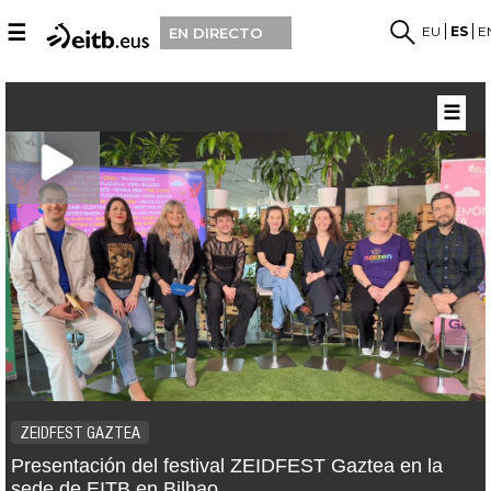
☰
EU
ES
E
EN DIRECTO
☰
ZEIDFEST GAZTEA
Presentación del festival ZEIDFEST Gaztea en la
sede de EITB en Bilbao