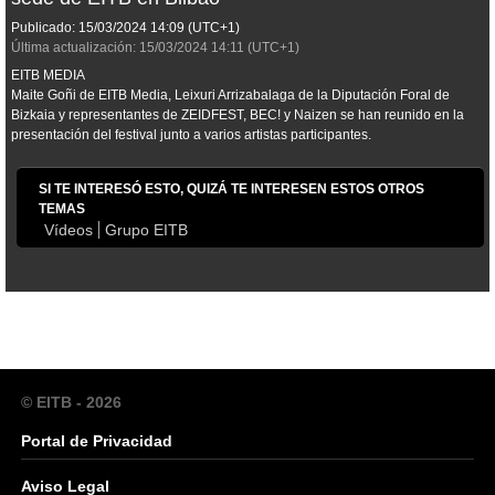
Publicado:
15/03/2024
14:09
(UTC+1)
Última actualización:
15/03/2024
14:11
(UTC+1)
EITB MEDIA
Maite Goñi de EITB Media, Leixuri Arrizabalaga de la Diputación Foral de
Bizkaia y representantes de ZEIDFEST, BEC! y Naizen se han reunido en la
presentación del festival junto a varios artistas participantes.
SI TE INTERESÓ ESTO, QUIZÁ TE INTERESEN ESTOS OTROS
TEMAS
Vídeos
Grupo EITB
© EITB - 2026
Portal de Privacidad
Aviso Legal