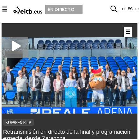
☰
EU
ES
E
EN DIRECTO
☰
KOPAREN BILA
Retransmisión en directo de la final y programación
especial desde Zaragoza