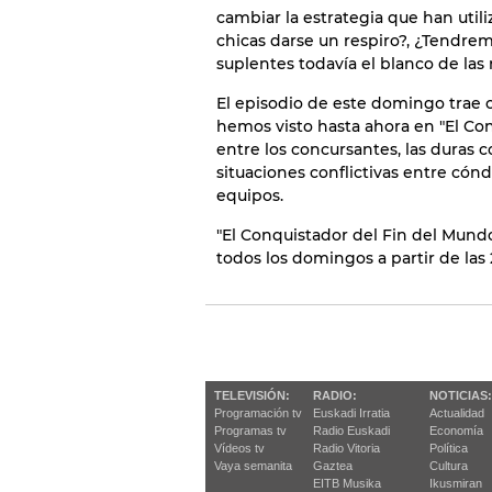
cambiar la estrategia que han util
chicas darse un respiro?, ¿Tendrem
suplentes todavía el blanco de la
El episodio de este domingo trae 
hemos visto hasta ahora en "El Con
entre los concursantes, las duras 
situaciones conflictivas entre cón
equipos.
"El Conquistador del Fin del Mundo
todos los domingos a partir de las
TELEVISIÓN:
RADIO:
NOTICIAS:
Programación tv
Euskadi Irratia
Actualidad
Programas tv
Radio Euskadi
Economía
Vídeos tv
Radio Vitoria
Política
Vaya semanita
Gaztea
Cultura
EITB Musika
Ikusmiran