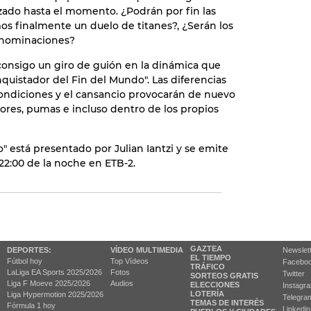
izado hasta el momento. ¿Podrán por fin las
os finalmente un duelo de titanes?, ¿Serán los
s nominaciones?
consigo un giro de guión en la dinámica que
quistador del Fin del Mundo". Las diferencias
condiciones y el cansancio provocarán de nuevo
dores, pumas e incluso dentro de los propios
" está presentado por Julian Iantzi y se emite
 22:00 de la noche en ETB-2.
GAZTEA
DEPORTES:
VÍDEO MULTIMEDIA
Newslet
EL TIEMPO
Fútbol hoy
Top Vídeos
Facebo
TRÁFICO
LaLiga EA Sports 2025/2026
Fotos
Twitter
SORTEOS GRATIS
Liga F Moeve 2025/2026
Audios
ELECCIONES
Instagr
LOTERÍA
Liga Hypermotion 2025/2026
Telegra
TEMAS DE INTERÉS
Fórmula 1 hoy
Linkedin