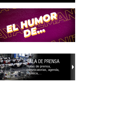
SALA DE PRENSA
Notas de prensa,
convocatorias, agenda,
fototeca,…