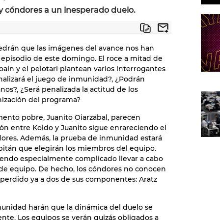
y cóndores a un inesperado duelo.
Pedrán que las imágenes del avance nos han
l episodio de este domingo. El roce a mitad de
ain y el pelotari plantean varios interrogantes
nalizará el juego de inmunidad?, ¿Podrán
anos?, ¿Será penalizada la actitud de los
nización del programa?
mento pobre, Juanito Oiarzabal, parecen
ción entre Koldo y Juanito sigue enrareciendo el
dores. Además, la prueba de inmunidad estará
apitán que elegirán los miembros del equipo.
iendo especialmente complicado llevar a cabo
 de equipo. De hecho, los cóndores no conocen
 perdido ya a dos de sus componentes: Aratz
munidad harán que la dinámica del duelo se
nte. Los equipos se verán quizás obligados a