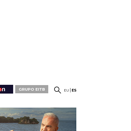
GRUPO EITB
EU
ES