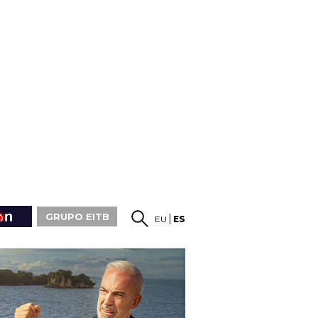
GRUPO EITB
EU
ES