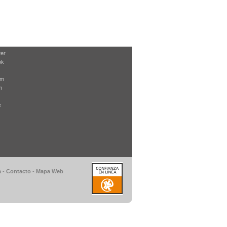
ter
ok
am
m
e
a
-
Contacto
-
Mapa Web