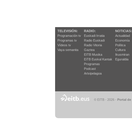
TELEVISIÓN:
RADIO:
NOTICIAS:
Programación tv
Euskadi Irratia
Actualidad
Programas tv
Radio Euskadi
Economía
Vídeos tv
Radio Vitoria
Política
Vaya semanita
Gaztea
Cultura
EITB Musika
Ikusmiran
EiTB Euskal Kantak
Eguraldia
Programas
Podcast
Artxipelagoa
© EITB - 2026
-
Portal de