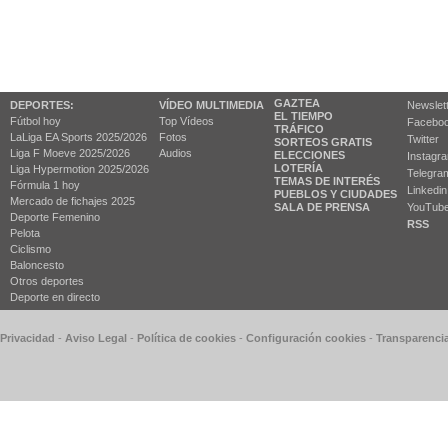
GAZTEA
DEPORTES:
VÍDEO MULTIMEDIA
Newslet
EL TIEMPO
Fútbol hoy
Top Vídeos
Facebo
TRÁFICO
LaLiga EA Sports 2025/2026
Fotos
Twitter
SORTEOS GRATIS
Liga F Moeve 2025/2026
Audios
ELECCIONES
Instagr
LOTERÍA
Liga Hypermotion 2025/2026
Telegra
TEMAS DE INTERÉS
Fórmula 1 hoy
Linkedin
PUEBLOS Y CIUDADES
Mercado de fichajes 2025
SALA DE PRENSA
YouTub
Deporte Femenino
RSS
Pelota
Ciclismo
Baloncesto
Otros deportes
Deporte en directo
 Privacidad
-
Aviso Legal
-
Política de cookies
-
Configuración cookies
-
Transparenci