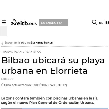
☰
EU
E
EN DIRECTO
Escuchar la página
Euskaraz irakurri
NUEVO PLAN URBANÍSTICO
Bilbao ubicará su playa
urbana en Elorrieta
EITB.EUS
Última actualización:
13/07/2016
16:40
(UTC+2)
La zona contará también con piscinas urbanas en la ría,
según el nuevo Plan General de Ordenación Urbana.