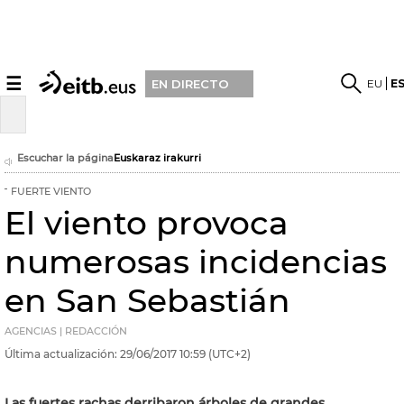
☰
EU
E
EN DIRECTO
Escuchar la página
Euskaraz irakurri
FUERTE VIENTO
El viento provoca
numerosas incidencias
en San Sebastián
AGENCIAS | REDACCIÓN
Última actualización:
29/06/2017
10:59
(UTC+2)
Las fuertes rachas derribaron árboles de grandes